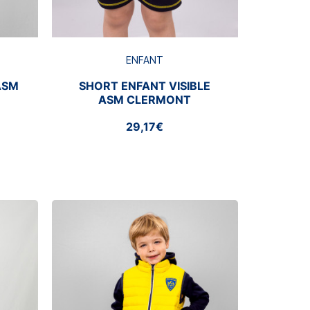
ENFANT
ASM
SHORT ENFANT VISIBLE
ASM CLERMONT
29,17€