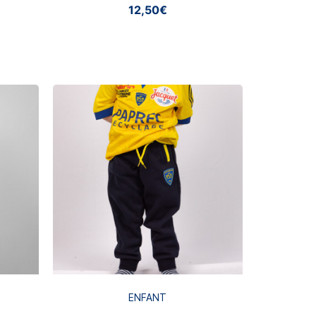
12,50€
ENFANT