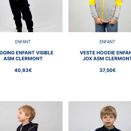
ENFANT
ENFANT
GGING ENFANT VISIBLE
VESTE HOODIE ENFA
ASM CLERMONT
JOX ASM CLERMON
40,83€
37,50€