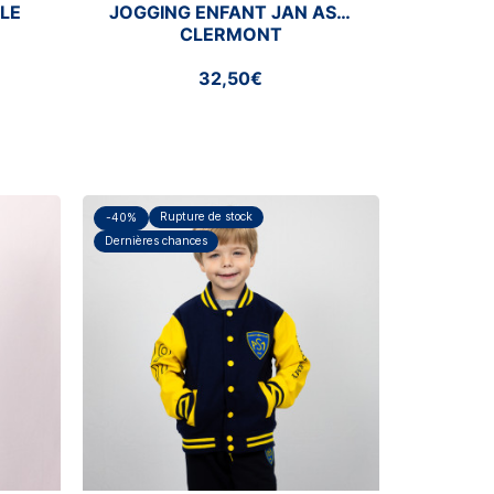
LE
JOGGING ENFANT JAN ASM
CLERMONT
32,50€
Rupture de stock
-40%
Dernières chances