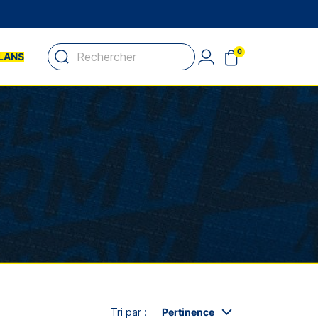
0
LANS
Tri par :
Pertinence