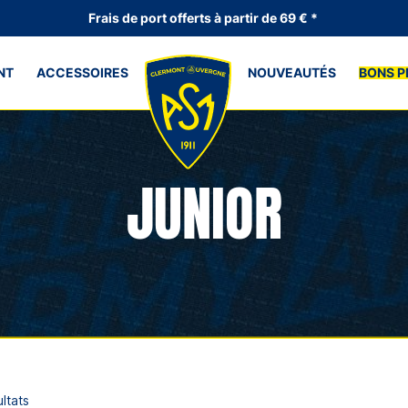
Frais de port offerts à partir de 69 € *
NT
ACCESSOIRES
NOUVEAUTÉS
BONS P
JUNIOR
ltats