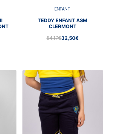
ENFANT
I
TEDDY ENFANT ASM
ONT
CLERMONT
54,17€
32,50€