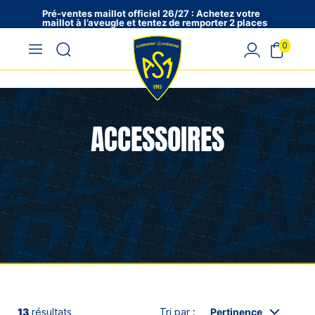
Pré-ventes maillot officiel 26/27 : Achetez votre
maillot à l’aveugle et tentez de remporter 2 places
en VIP !
0
ACCESSOIRES
13
résultats
Tri par :
Pertinence