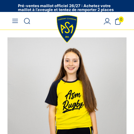
Pré-ventes maillot officiel 26/27 : Achetez votre
maillot à l’aveugle et tentez de remporter 2 places
en VIP !
0