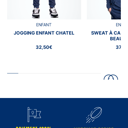
ENFANT
ENFA
JOGGING ENFANT CHATEL
SWEAT À CAPU
BEAUM
32,50€
37,5