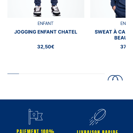
ENFANT
ENFA
JOGGING ENFANT CHATEL
SWEAT À CAPU
BEAUM
32,50€
37,5
PAIEMENT 100%
LIVRAISON RAPIDE