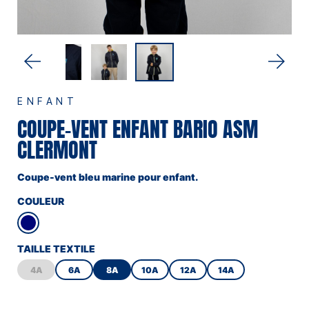
ENFANT
COUPE-VENT ENFANT BARIO ASM
CLERMONT
Coupe-vent bleu marine pour enfant.
COULEUR
TAILLE TEXTILE
4A
6A
8A
10A
12A
14A