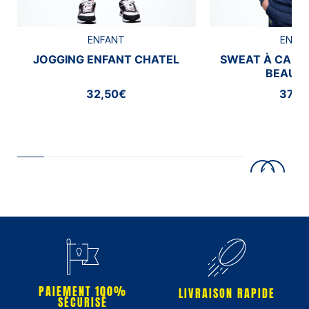
ENFANT
ENFA
JOGGING ENFANT CHATEL
SWEAT À CAPU
BEAUM
32,50€
37,5
PAIEMENT 100%
LIVRAISON RAPIDE
SÉCURISÉ