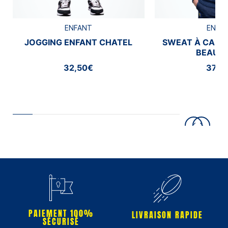
ENFANT
ENFA
JOGGING ENFANT CHATEL
SWEAT À CAPU
BEAUM
32,50€
37,5
PAIEMENT 100%
LIVRAISON RAPIDE
SÉCURISÉ