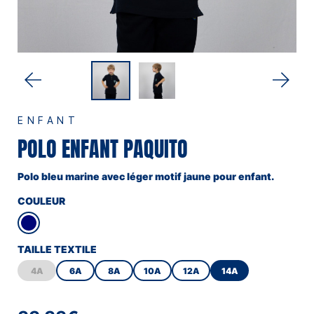
ENFANT
POLO ENFANT PAQUITO
Polo bleu marine avec léger motif jaune pour enfant.
COULEUR
TAILLE TEXTILE
4A
6A
8A
10A
12A
14A