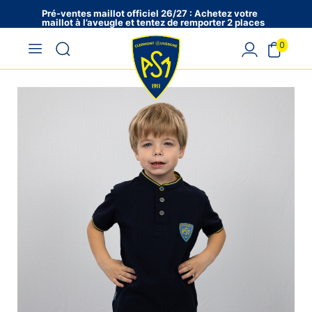
Pré-ventes maillot officiel 26/27 : Achetez votre
maillot à l’aveugle et tentez de remporter 2 places
en VIP !
0