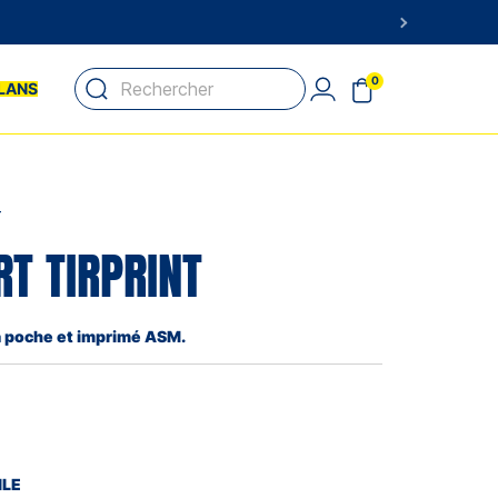
0
LANS
T
RT TIRPRINT
 à poche et imprimé ASM.
ILE