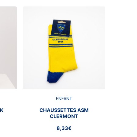
Rupture de s
BRA
ENFANT
CK
CHAUSSETTES ASM
CLERMONT
8,33€