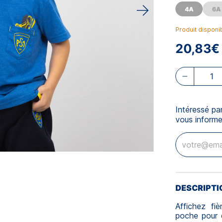
4A
6A
Produit disponi
20,83€
Intéressé pa
vous informe
DESCRIPTI
Affichez fi
poche pour e