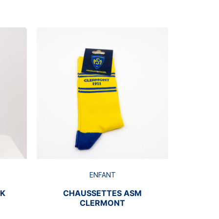
Rupture de s
BRA
ENFANT
CK
CHAUSSETTES ASM
CLERMONT