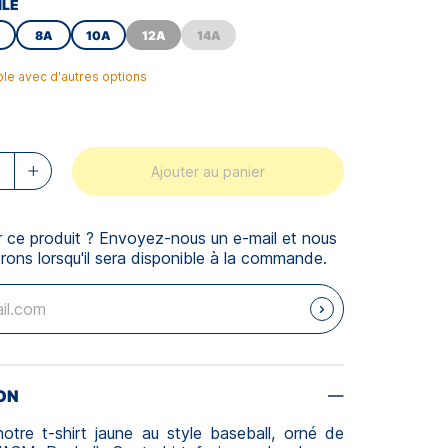
ILE
8A
10A
12A
14A
ble avec d'autres options
Ajouter au panier
r ce produit ? Envoyez-nous un e-mail et nous
rons lorsqu'il sera disponible à la commande.
ON
otre t-shirt jaune au style baseball, orné de