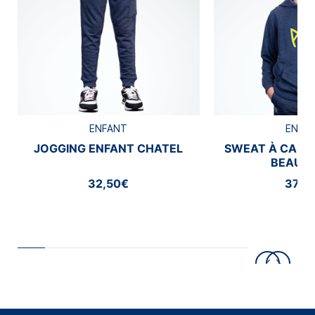
ENFANT
ENFA
JOGGING ENFANT CHATEL
SWEAT À CAPU
BEAUM
32,50€
37,5