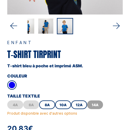
ENFANT
T-SHIRT TIRPRINT
T-shirt bleu à poche et imprimé ASM.
COULEUR
TAILLE TEXTILE
4A
6A
8A
10A
12A
14A
Produit disponible avec d'autres options
20,83€