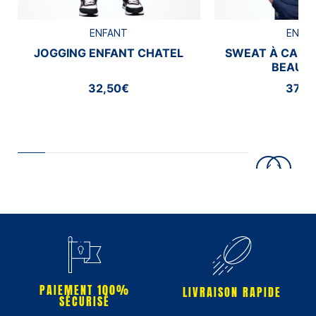
ENFANT
ENFA
JOGGING ENFANT CHATEL
SWEAT À CAPU
BEAUM
32,50€
37,5
PAIEMENT 100%
LIVRAISON RAPIDE
SÉCURISÉ