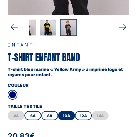
ENFANT
T-SHIRT ENFANT BAND
T-shirt bleu marine « Yellow Army » à imprimé logo et
rayures pour enfant.
COULEUR
TAILLE TEXTILE
4A
6A
8A
10A
12A
14A
20,83€