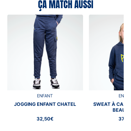
ÇA MATCH AUSSI
ENFANT
ENFA
JOGGING ENFANT CHATEL
SWEAT À CAPU
BEAUM
32,50€
37,5