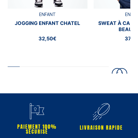
ENFANT
ENFA
JOGGING ENFANT CHATEL
SWEAT À CAPU
BEAUM
32,50€
37,5
PAIEMENT 100%
LIVRAISON RAPIDE
SÉCURISÉ