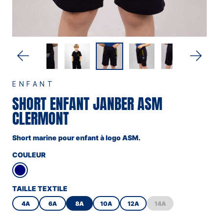
ENFANT
SHORT ENFANT JANBER ASM
CLERMONT
Short marine pour enfant à logo ASM.
COULEUR
TAILLE TEXTILE
4A
6A
8A
10A
12A
14A