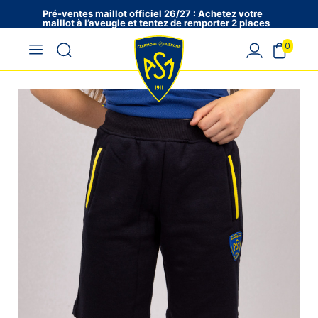
Pré-ventes maillot officiel 26/27 : Achetez votre
maillot à l’aveugle et tentez de remporter 2 places
en VIP !
0