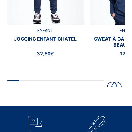
ENFANT
ENFA
JOGGING ENFANT CHATEL
SWEAT À CAPU
BEAUM
32,50€
37,5