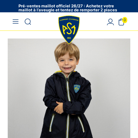
Pré-ventes maillot officiel 26/27 : Achetez votre
maillot à l’aveugle et tentez de remporter 2 places
en VIP !
0