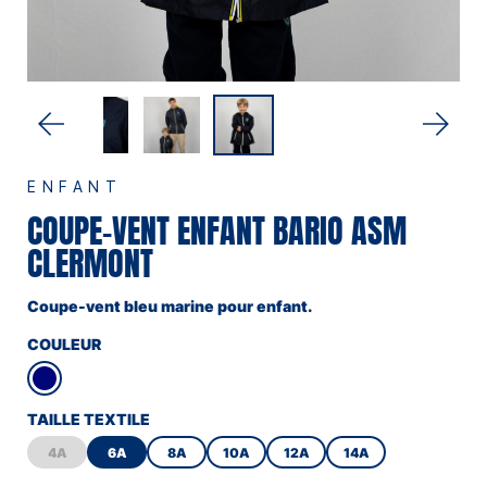
ENFANT
COUPE-VENT ENFANT BARIO ASM
CLERMONT
Coupe-vent bleu marine pour enfant.
COULEUR
TAILLE TEXTILE
4A
6A
8A
10A
12A
14A