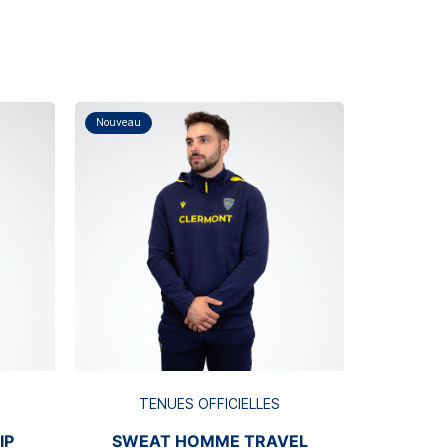
Nouveau
Nouveau
TE
JOG
T
TENUES OFFICIELLES
IP
SWEAT HOMME TRAVEL