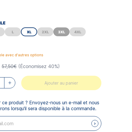
ILE
L
XL
2XL
3XL
4XL
ble avec d'autres options
57,50€
(Économisez 40%)
Ajouter au panier
r ce produit ? Envoyez-nous un e-mail et nous
rons lorsqu'il sera disponible à la commande.