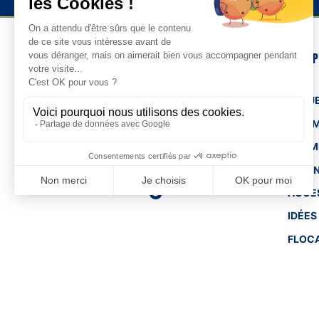
NOS 
TENUE
HOM
FEMM
ENFA
ACCE
IDÉES
FLOC