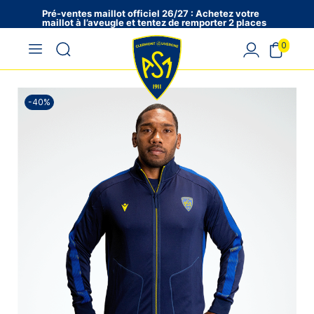
Pré-ventes maillot officiel 26/27 : Achetez votre
maillot à l’aveugle et tentez de remporter 2 places
en VIP !
0
-40%