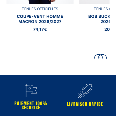
TENUES OFFICIELLES
TENUES OFF
COUPE-VENT HOMME
BOB BUCKE
MACRON 2026/2027
2026/2
74,17€
20,8
PAIEMENT 100%
LIVRAISON RAPIDE
SÉCURISÉ