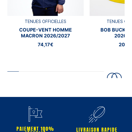
TENUES OFFICIELLES
TENUES OFF
COUPE-VENT HOMME
BOB BUCKE
MACRON 2026/2027
2026/2
74,17€
20,8
PAIEMENT 100%
LIVRAISON RAPIDE