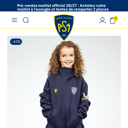
Pré-ventes maillot officiel 26/27 : Achetez votre
maillot à l’aveugle et tentez de remporter 2 places
en VIP !
0
-40%