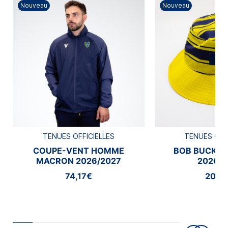
Nouveau
Nouveau
TENUES OFFICIELLES
TENUES OFF
COUPE-VENT HOMME
BOB BUCKE
MACRON 2026/2027
2026/2
74,17€
20,8