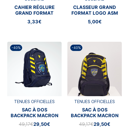
CAHIER RÉGLURE
CLASSEUR GRAND
GRAND FORMAT
FORMAT LOGO ASM
BLASON ASM
CLERMONT
3,33€
5,00€
CLERMONT
-40%
-40%
TENUES OFFICIELLES
TENUES OFFICIELLES
SAC À DOS
SAC À DOS
BACKPACK MACRON
BACKPACK MACRON
2025/2026
24/25
49,17€
29,50€
49,17€
29,50€