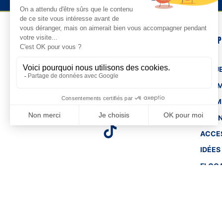
NOS 
TENUE
HOM
FEMM
ENFA
ACCE
IDÉES
FLOC