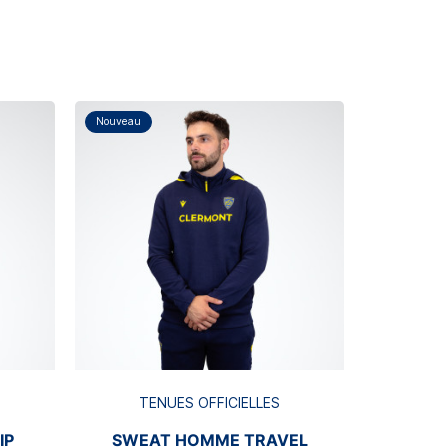
Nouveau
Nouveau
TE
JOG
T
TENUES OFFICIELLES
IP
SWEAT HOMME TRAVEL