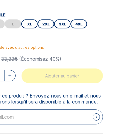
ILE
L
XL
2XL
3XL
4XL
ble avec d'autres options
33,33€
(Économisez 40%)
Ajouter au panier
r ce produit ? Envoyez-nous un e-mail et nous
rons lorsqu'il sera disponible à la commande.