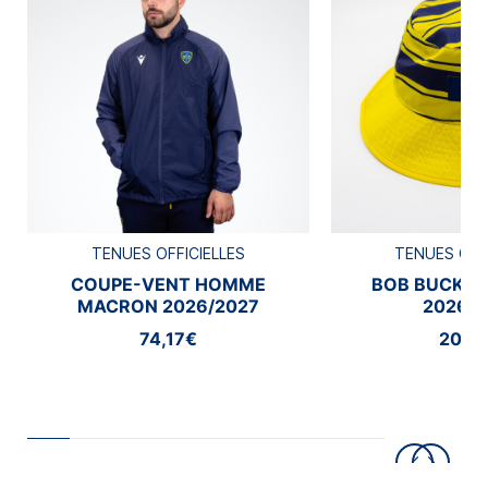
TENUES OFFICIELLES
TENUES OFF
COUPE-VENT HOMME
BOB BUCKE
MACRON 2026/2027
2026/2
74,17€
20,8