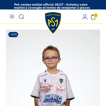
Pré-ventes maillot officiel 26/27 : Achetez votre
maillot à l’aveugle et tentez de remporter 2 places
en VIP !
0
-40%