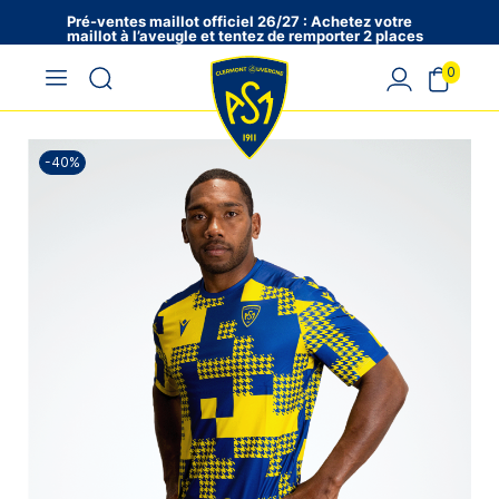
Pré-ventes maillot officiel 26/27 : Achetez votre
maillot à l’aveugle et tentez de remporter 2 places
en VIP !
0
-40%