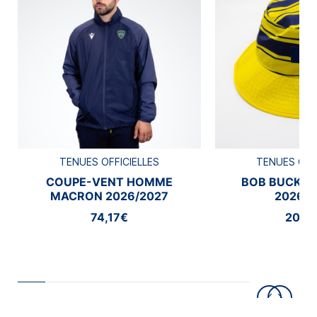
TENUES OFFICIELLES
TENUES OFF
COUPE-VENT HOMME
BOB BUCKE
MACRON 2026/2027
2026/2
74,17€
20,8