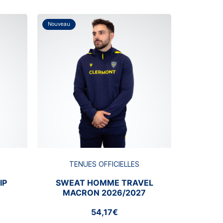
Nouveau
Nouveau
TE
JOG
T
TENUES OFFICIELLES
IP
SWEAT HOMME TRAVEL
MACRON 2026/2027
54,17€