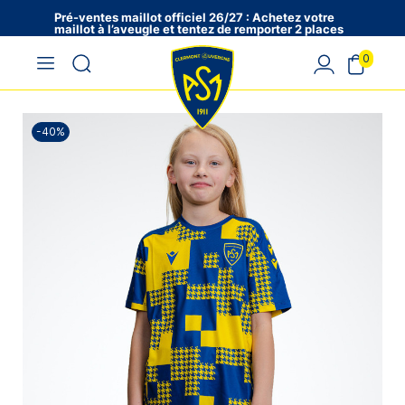
Pré-ventes maillot officiel 26/27 : Achetez votre
maillot à l’aveugle et tentez de remporter 2 places
en VIP !
0
-40%