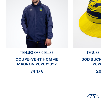
TENUES OFFICIELLES
TENUES OFF
COUPE-VENT HOMME
BOB BUCKE
MACRON 2026/2027
2026/2
74,17€
20,8