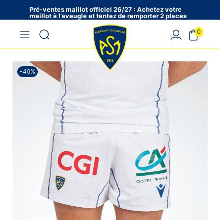
Pré-ventes maillot officiel 26/27 : Achetez votre
maillot à l’aveugle et tentez de remporter 2 places
en VIP !
0
-40%