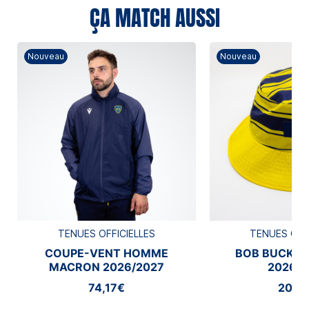
ÇA MATCH AUSSI
Nouveau
Nouveau
TENUES OFFICIELLES
TENUES OFF
COUPE-VENT HOMME
BOB BUCKE
MACRON 2026/2027
2026/2
74,17€
20,8