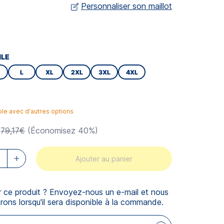
Personnaliser son maillot
ILE
L
XL
2XL
3XL
4XL
ble avec d'autres options
79,17€
(Économisez 40%)
Ajouter au panier
r ce produit ? Envoyez-nous un e-mail et nous
rons lorsqu'il sera disponible à la commande.