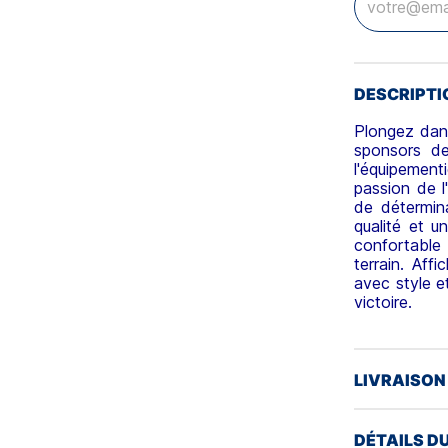
DESCRIPTI
Plongez dans
sponsors d
l'équipementi
passion de l
de détermin
qualité et u
confortable
terrain. Aff
avec style e
victoire.
LIVRAISON
DÉTAILS D