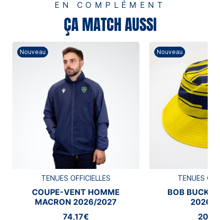
EN COMPLÉMENT
ÇA MATCH AUSSI
Nouveau
Nouveau
TENUES OFFICIELLES
TENUES OFF
COUPE-VENT HOMME
BOB BUCKE
MACRON 2026/2027
2026/2
74,17€
20,8