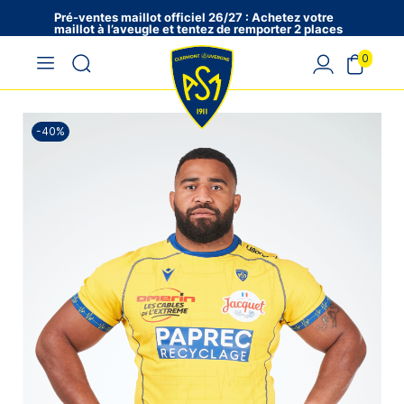
Pré-ventes maillot officiel 26/27 : Achetez votre
maillot à l’aveugle et tentez de remporter 2 places
en VIP !
0
-40%