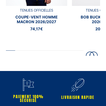
TENUES OFFICIELLES
TENUES OFF
COUPE-VENT HOMME
BOB BUCKE
MACRON 2026/2027
2026/2
74,17€
20,8
PAIEMENT 100%
LIVRAISON RAPIDE
SÉCURISÉ