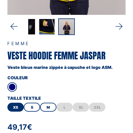
FEMME
VESTE HOODIE FEMME JASPAR
Veste bleue marine zippée à capuche et logo ASM.
COULEUR
TAILLE TEXTILE
XS
S
M
L
XL
2XL
49,17€