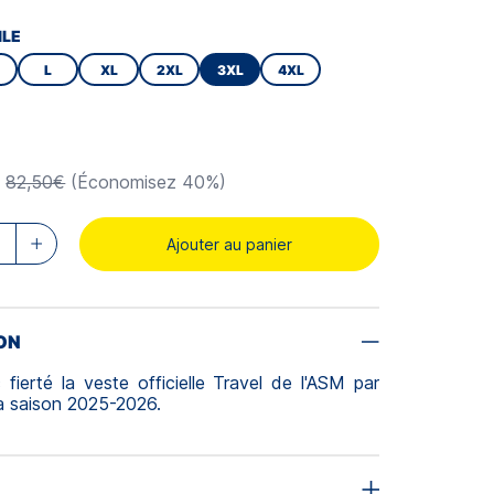
ILE
L
XL
2XL
3XL
4XL
82,50€
(Économisez 40%)
Ajouter au panier
ON
fierté la veste officielle Travel de l'ASM par
a saison 2025-2026.