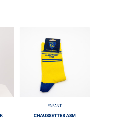
Rupture de s
BRA
ENFANT
CK
CHAUSSETTES ASM