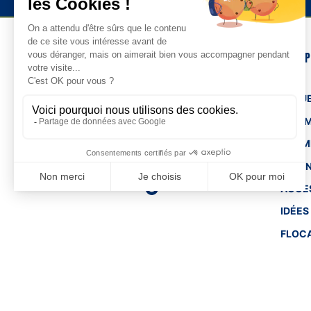
NOS 
TENUE
HOM
FEMM
ENFA
ACCE
IDÉES
FLOC