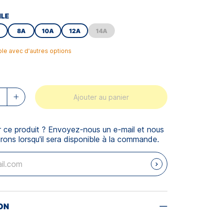
ILE
8A
10A
12A
14A
ble avec d'autres options
Ajouter au panier
r ce produit ? Envoyez-nous un e-mail et nous
rons lorsqu'il sera disponible à la commande.
ON