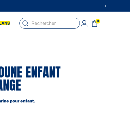
0
LANS
T
OUNE ENFANT
ANGE
ine pour enfant.