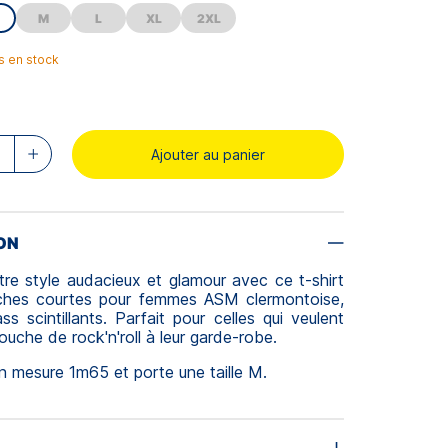
M
L
XL
2XL
es en stock
Ajouter au panier
ON
re style audacieux et glamour avec ce t-shirt
hes courtes pour femmes ASM clermontoise,
ss scintillants. Parfait pour celles qui veulent
ouche de rock'n'roll à leur garde-robe.
 mesure 1m65 et porte une taille M.