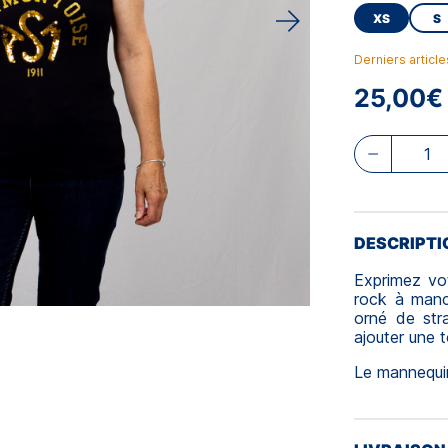
XS
S
Derniers articl
25,00€
DESCRIPTI
Exprimez vot
rock à manc
orné de stra
ajouter une t
Le mannequin