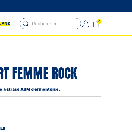
0
LANS
IRT FEMME ROCK
ne à strass ASM clermontoise.
ILE