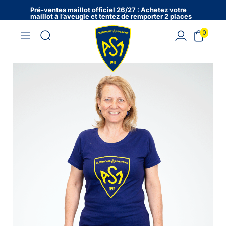
Pré-ventes maillot officiel 26/27 : Achetez votre
maillot à l’aveugle et tentez de remporter 2 places
en VIP !
0