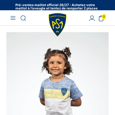
Pré-ventes maillot officiel 26/27 : Achetez votre
maillot à l’aveugle et tentez de remporter 2 places
en VIP !
0