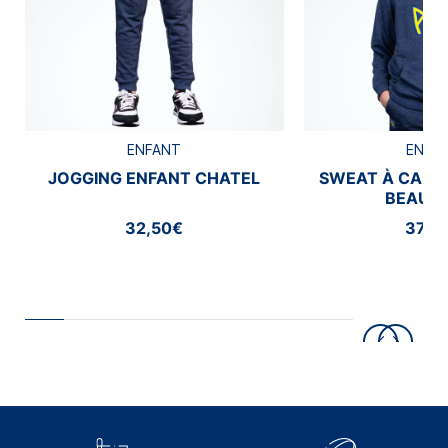
ENFANT
ENFA
JOGGING ENFANT CHATEL
SWEAT À CAPU
BEAUM
32,50€
37,5