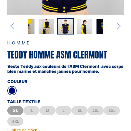
HOMME
TEDDY HOMME ASM CLERMONT
Veste Teddy aux couleurs de l'ASM Clermont, avec corps
bleu marine et manches jaunes pour homme.
COULEUR
TAILLE TEXTILE
XS
S
M
L
XL
2XL
3XL
4XL
Rupture de stock