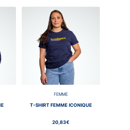
T-SHIR
FEMME
ME
T-SHIRT FEMME ICONIQUE
20,83€