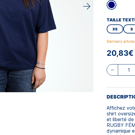
TAILLE TEXT
XS
S
Derniers articl
20,83€
DESCRIPTI
Affichez vot
shirt oversi
et liberté d
RUGBY FÉMIN
dynamique et 