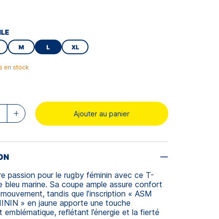
ILE
M
L
XL
es en stock
Ajouter au panier
ON
re passion pour le rugby féminin avec ce T-
ze bleu marine. Sa coupe ample assure confort
e mouvement, tandis que l’inscription « ASM
IN » en jaune apporte une touche
emblématique, reflétant l’énergie et la fierté