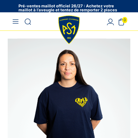
Pré-ventes maillot officiel 26/27 : Achetez votre
maillot à l’aveugle et tentez de remporter 2 places
en VIP !
0