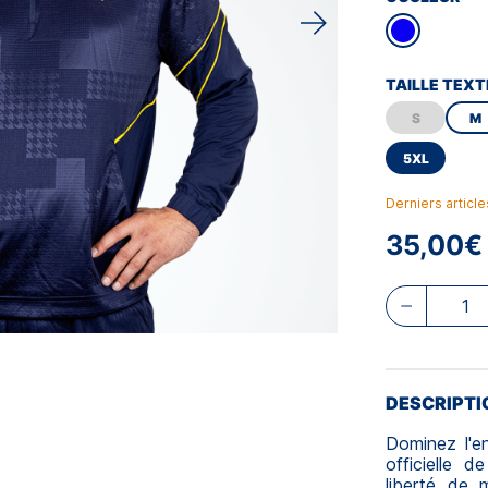
TAILLE TEXT
S
M
5XL
Derniers articl
35,00€
DESCRIPTI
Dominez l'e
officielle 
liberté de 