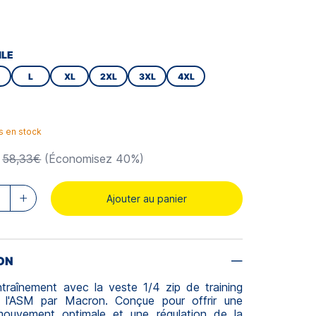
ILE
L
XL
2XL
3XL
4XL
es en stock
58,33€
(Économisez 40%)
Ajouter au panier
ON
ntraînement avec la veste 1/4 zip de training
de l'ASM par Macron. Conçue pour offrir une
mouvement optimale et une régulation de la