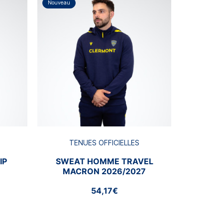
Nouveau
Nouveau
TE
JOG
T
TENUES OFFICIELLES
IP
SWEAT HOMME TRAVEL
MACRON 2026/2027
54,17€