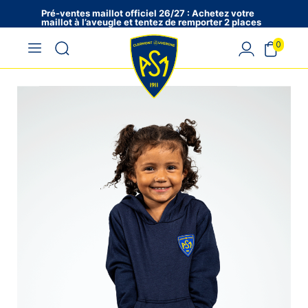
Pré-ventes maillot officiel 26/27 : Achetez votre
maillot à l’aveugle et tentez de remporter 2 places
en VIP !
0