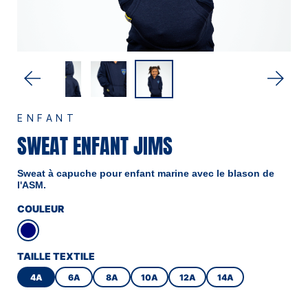
ENFANT
SWEAT ENFANT JIMS
Sweat à capuche pour enfant marine avec le blason de
l'ASM.
COULEUR
TAILLE TEXTILE
4A
6A
8A
10A
12A
14A