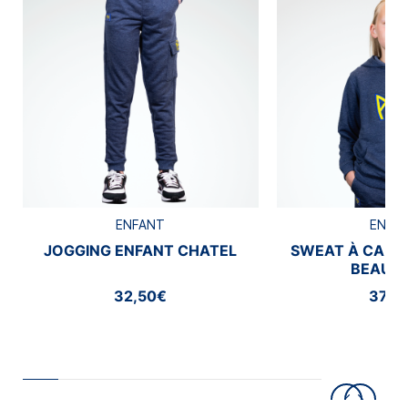
ENFANT
ENFA
JOGGING ENFANT CHATEL
SWEAT À CAPU
BEAUM
32,50€
37,5