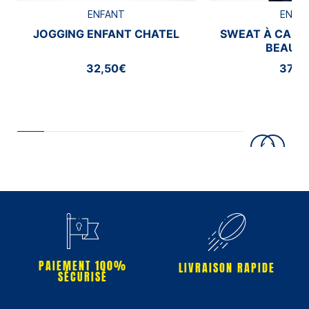
ENFANT
ENFA
JOGGING ENFANT CHATEL
SWEAT À CAPU
BEAUM
32,50€
37,5
PAIEMENT 100%
LIVRAISON RAPIDE
SÉCURISÉ