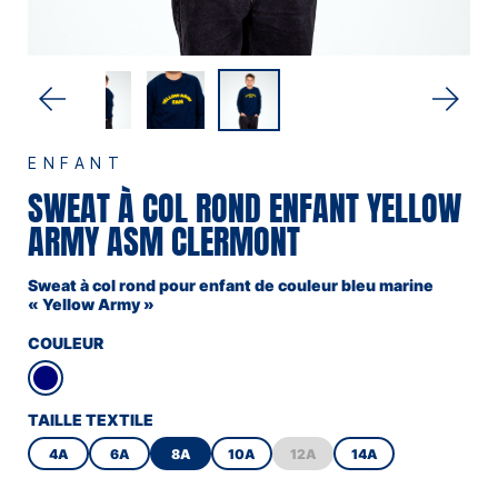
ENFANT
SWEAT À COL ROND ENFANT YELLOW
ARMY ASM CLERMONT
Sweat à col rond pour enfant de couleur bleu marine
« Yellow Army »
COULEUR
TAILLE TEXTILE
4A
6A
8A
10A
12A
14A