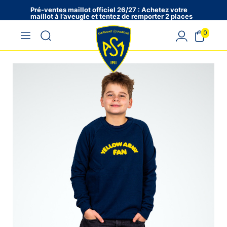
Pré-ventes maillot officiel 26/27 : Achetez votre
maillot à l’aveugle et tentez de remporter 2 places
en VIP !
0