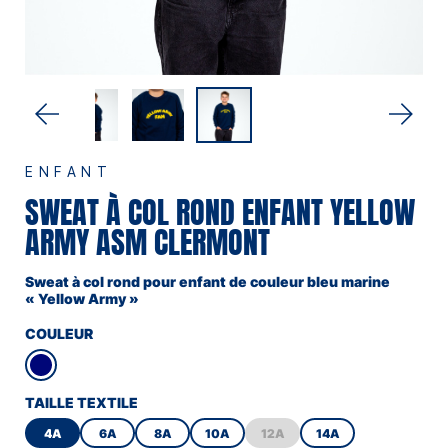
ENFANT
SWEAT À COL ROND ENFANT YELLOW
ARMY ASM CLERMONT
Sweat à col rond pour enfant de couleur bleu marine
« Yellow Army »
COULEUR
TAILLE TEXTILE
4A
6A
8A
10A
12A
14A