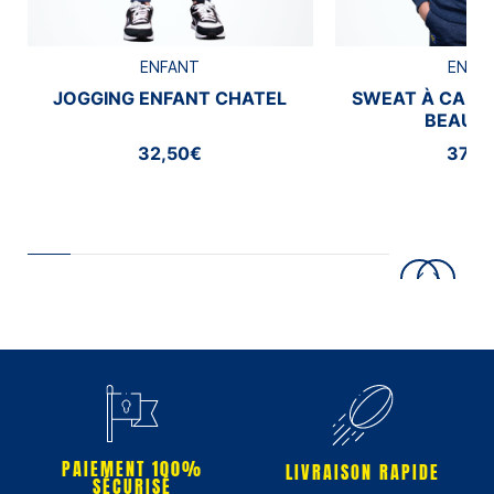
ENFANT
ENFA
JOGGING ENFANT CHATEL
SWEAT À CAPU
BEAUM
32,50€
37,5
PAIEMENT 100%
LIVRAISON RAPIDE
SÉCURISÉ