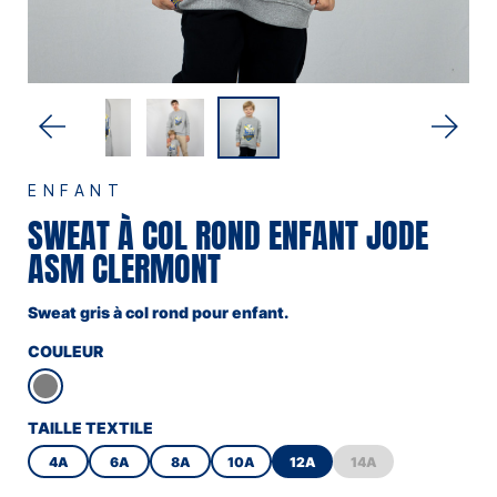
ENFANT
SWEAT À COL ROND ENFANT JODE
ASM CLERMONT
Sweat gris à col rond pour enfant.
COULEUR
TAILLE TEXTILE
4A
6A
8A
10A
12A
14A