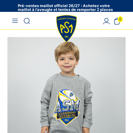
Pré-ventes maillot officiel 26/27 : Achetez votre
maillot à l’aveugle et tentez de remporter 2 places
en VIP !
0