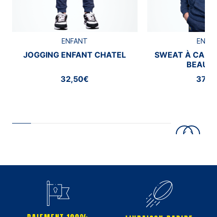
ENFANT
ENFA
JOGGING ENFANT CHATEL
SWEAT À CAPU
BEAUM
32,50€
37,5