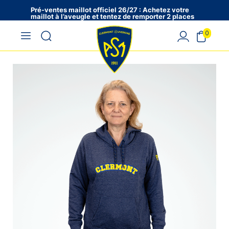
Pré-ventes maillot officiel 26/27 : Achetez votre
maillot à l’aveugle et tentez de remporter 2 places
en VIP !
0