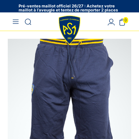
Pré-ventes maillot officiel 26/27 : Achetez votre
maillot à l’aveugle et tentez de remporter 2 places
en VIP !
0