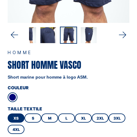
HOMME
SHORT HOMME VASCO
Short marine pour homme à logo ASM.
COULEUR
TAILLE TEXTILE
XS
S
M
L
XL
2XL
3XL
4XL