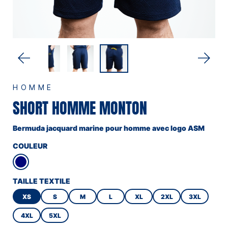
HOMME
SHORT HOMME MONTON
Bermuda jacquard marine pour homme avec logo ASM
COULEUR
TAILLE TEXTILE
XS
S
M
L
XL
2XL
3XL
4XL
5XL