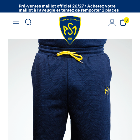
Pré-ventes maillot officiel 26/27 : Achetez votre
maillot à l’aveugle et tentez de remporter 2 places
en VIP !
0