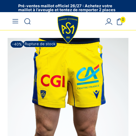
Pré-ventes maillot officiel 26/27 : Achetez votre
maillot à l’aveugle et tentez de remporter 2 places
en VIP !
0
Rupture de stock
-40%