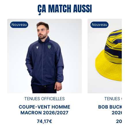
ÇA MATCH AUSSI
Nouveau
Nouveau
TENUES OFFICIELLES
TENUES OFF
COUPE-VENT HOMME
BOB BUCKE
MACRON 2026/2027
2026/2
74,17€
20,8