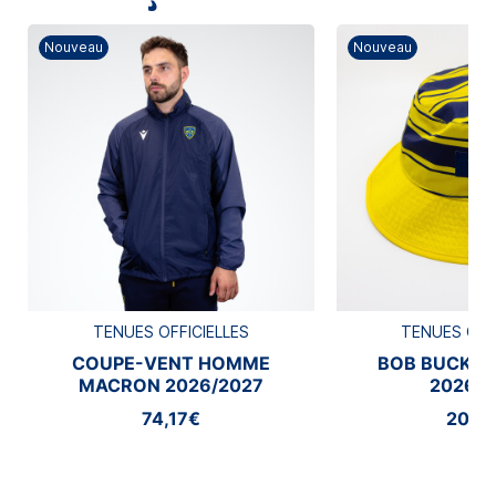
Nouveau
Nouveau
TENUES OFFICIELLES
TENUES OFF
COUPE-VENT HOMME
BOB BUCKE
MACRON 2026/2027
2026/2
74,17€
20,8