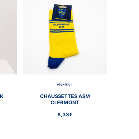
BRA
ENFANT
CK
CHAUSSETTES ASM
CLERMONT
8,33€