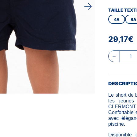
TAILLE TEXT
4A
6A
29,17€
DESCRIPTI
Le short de 
les jeunes 
CLERMONT 
Confortable 
avec élégan
piscine.
Disponible e