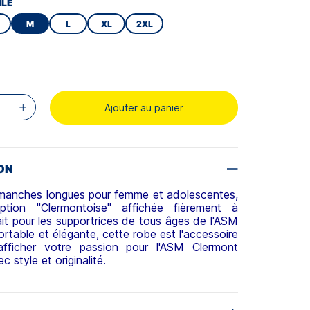
ILE
M
L
XL
2XL
Ajouter au panier
ON
manches longues pour femme et adolescentes,
ription "Clermontoise" affichée fièrement à
fait pour les supportrices de tous âges de l'ASM
rtable et élégante, cette robe est l'accessoire
afficher votre passion pour l'ASM Clermont
 style et originalité.