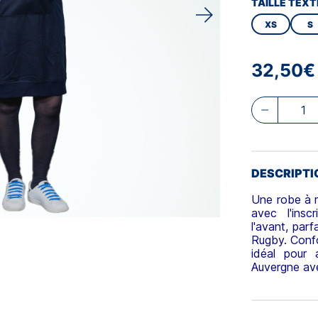
TAILLE TEXT
XS
S
32,50€
DESCRIPTI
Une robe à 
avec l'insc
l'avant, par
Rugby. Confo
idéal pour 
Auvergne avec