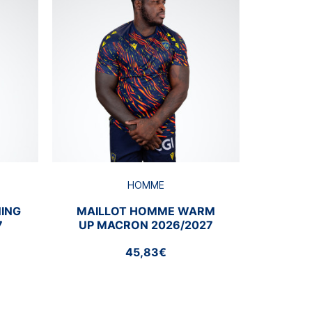
S
HOMME
ING
MAILLOT HOMME WARM
7
UP MACRON 2026/2027
45,83€