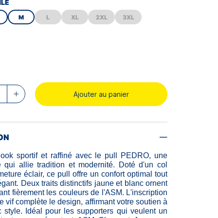
ILE
M
L
XL
2XL
3XL
Ajouter au panier
ON
ook sportif et raffiné avec le pull PEDRO, une
 qui allie tradition et modernité. Doté d'un col
eture éclair, ce pull offre un confort optimal tout
égant. Deux traits distinctifs jaune et blanc ornent
lant fièrement les couleurs de l'ASM. L'inscription
vif complète le design, affirmant votre soutien à
 style. Idéal pour les supporters qui veulent un