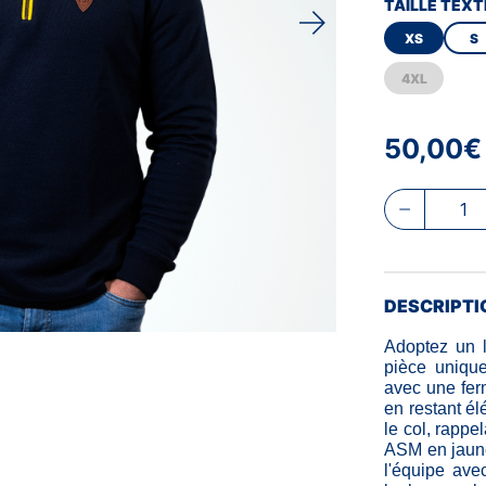
TAILLE TEXT
XS
S
4XL
50,00€
DESCRIPTI
Adoptez un l
pièce unique
avec une ferm
en restant él
le col, rappe
ASM en jaune 
l'équipe avec