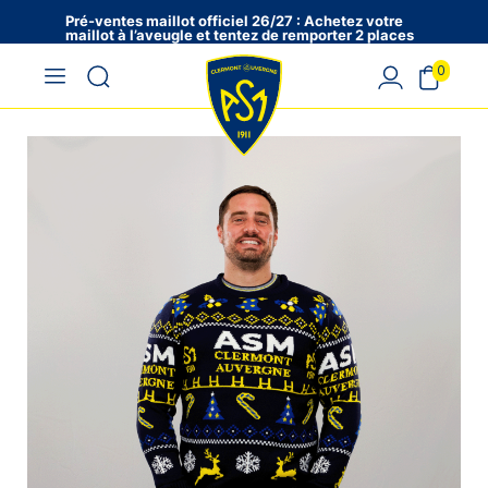
Pré-ventes maillot officiel 26/27 : Achetez votre
maillot à l’aveugle et tentez de remporter 2 places
en VIP !
0