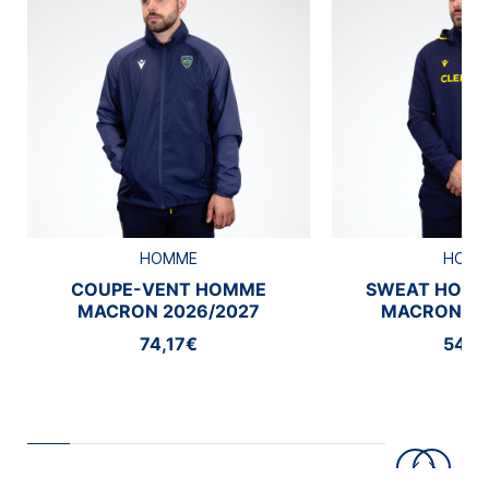
HOMME
HOM
COUPE-VENT HOMME
SWEAT HOMM
MACRON 2026/2027
MACRON 20
74,17€
54,1